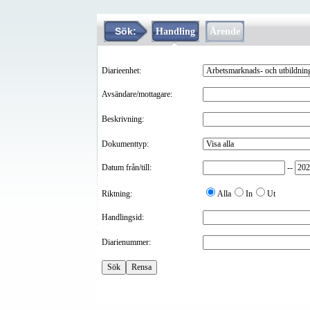
Sök:
Handling
Ärende
Diarieenhet:
Avsändare/mottagare:
Beskrivning:
Dokumenttyp:
Datum från/till:
--
Riktning:
Alla
In
Ut
Handlingsid:
Diarienummer: