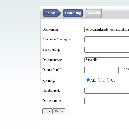
Sök:
Handling
Ärende
Diarieenhet:
Avsändare/mottagare:
Beskrivning:
Dokumenttyp:
Datum från/till:
--
Riktning:
Alla
In
Ut
Handlingsid:
Diarienummer: